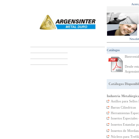
Acerc
Newslet
Catálogos
Bienvenid
Desde est
Argensinte
Catálogos Disponibl
Industria Metalúrgic
Anillos para Sello
Barras Cilindricas
Herramientas Espec
Insertos Especiale
Insertos Estandar 
Insertos de Mordaz
Núcleos para Trefil